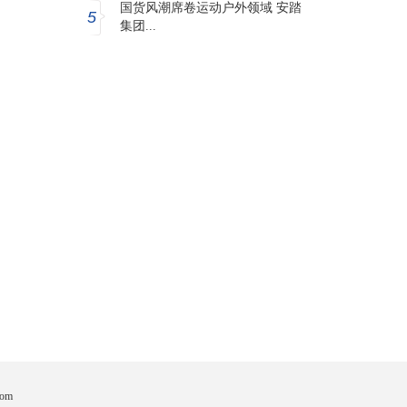
国货风潮席卷运动户外领域 安踏
5
集团...
om