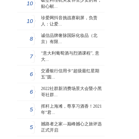
破壁料理机关爱养生少女的胃，
10
贴心献...
珍爱网抖音挑战赛刷屏，负责
10
人：让爱...
诚信品牌奢脉国际化妆品（北
8
京）有限...
“意大利葡萄酒与烈酒课程”, 意
7
大...
交通银行信用卡“超级最红星期
6
五”圆...
2022社群新消费场景大会暨小黑
6
哥社群...
挥杆上海滩，尊享习酒香！2021
5
年“君...
撼路者之家—巅峰撼心之旅评选
5
正式开启