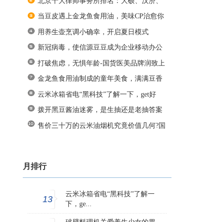
北京十大律师事务所排名：大硕、汉济、
当豆皮遇上金龙鱼食用油，美味CP治愈你
用养生壶烹调小确幸，开启夏日模式
新冠病毒，使信源豆豆成为企业移动办公
打破焦虑，无惧年龄-国货医美品牌润致上
金龙鱼食用油制成的童年美食，满满豆香
云米冰箱省电“黑科技”了解一下，get好
拨开黑豆酱油迷雾，是生抽还是老抽答案
售价三十万的云米油烟机究竟价值几何?国
月排行
云米冰箱省电“黑科技”了解一
13
下，ge...