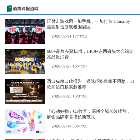
T
o
玩射击游戏用一加手机，一加打造 ChinaJoy
g
最强射击游戏氛围展区
g
2026-07-31 17:10:52
l
e
600+品牌齐聚杭州，HIC好东西碰头大会锚定
n
高品质消费
a
2026-07-27 15:47:37
v
i
适口猫粮口碑报告：猫咪拒吃皇家不用愁，11
g
款高适口粮实测推荐
a
2026-07-23 15:31:00
t
i
「心动好物」Q2收官：深耕全域长效经营，
解锁品牌零售增长新范式
o
2026-07-14 06:47:06
n