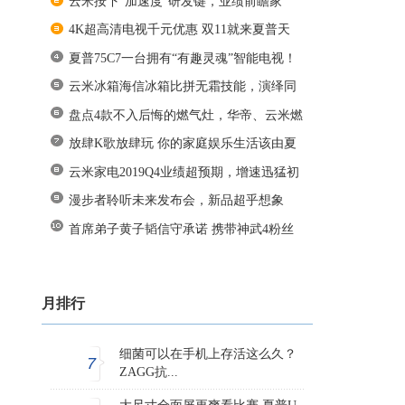
云米按下“加速度”研发键，业绩前瞻家
4K超高清电视千元优惠 双11就来夏普天
夏普75C7一台拥有“有趣灵魂”智能电视！
云米冰箱海信冰箱比拼无霜技能，演绎同
盘点4款不入后悔的燃气灶，华帝、云米燃
放肆K歌放肆玩 你的家庭娱乐生活该由夏
云米家电2019Q4业绩超预期，增速迅猛初
漫步者聆听未来发布会，新品超乎想象
首席弟子黄子韬信守承诺 携带神武4粉丝
月排行
细菌可以在手机上存活这么久？
7
ZAGG抗...