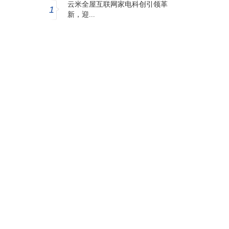
云米全屋互联网家电科创引领革
1
新，迎...