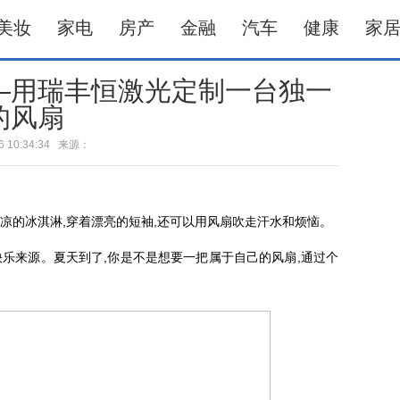
美妆
家电
房产
金融
汽车
健康
家
—用瑞丰恒激光定制一台独一
的风扇
-06 10:34:34 来源：
凉的冰淇淋,穿着漂亮的短袖,还可以用风扇吹走汗水和烦恼。
乐来源。夏天到了,你是不是想要一把属于自己的风扇,通过个