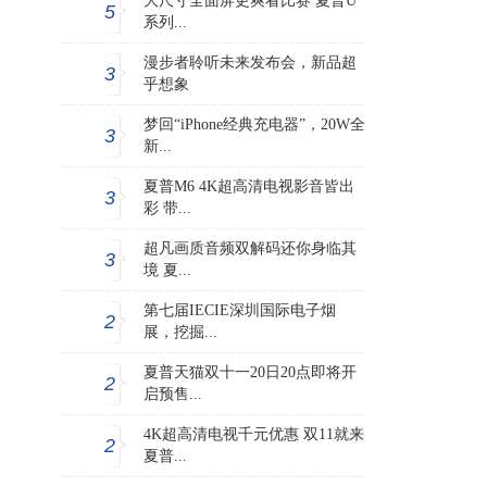
大尺寸全面屏更爽看比赛 夏普U
5
系列...
漫步者聆听未来发布会，新品超
3
乎想象
梦回“iPhone经典充电器”，20W全
3
新...
夏普M6 4K超高清电视影音皆出
3
彩 带...
超凡画质音频双解码还你身临其
3
境 夏...
第七届IECIE深圳国际电子烟
2
展，挖掘...
夏普天猫双十一20日20点即将开
2
启预售...
4K超高清电视千元优惠 双11就来
2
夏普...