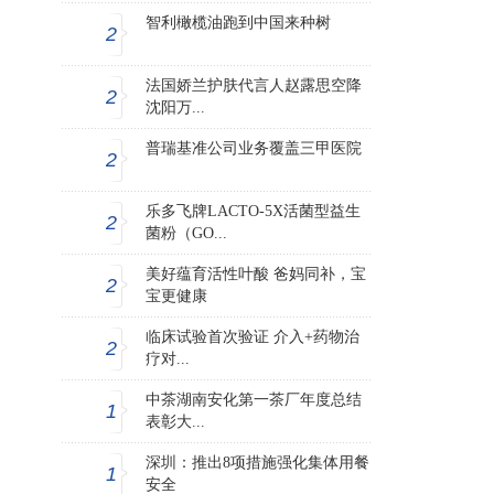
智利橄榄油跑到中国来种树
2
法国娇兰护肤代言人赵露思空降
2
沈阳万...
普瑞基准公司业务覆盖三甲医院
2
乐多飞牌LACTO-5X活菌型益生
2
菌粉（GO...
美好蕴育活性叶酸 爸妈同补，宝
2
宝更健康
临床试验首次验证 介入+药物治
2
疗对...
中茶湖南安化第一茶厂年度总结
1
表彰大...
深圳：推出8项措施强化集体用餐
1
安全