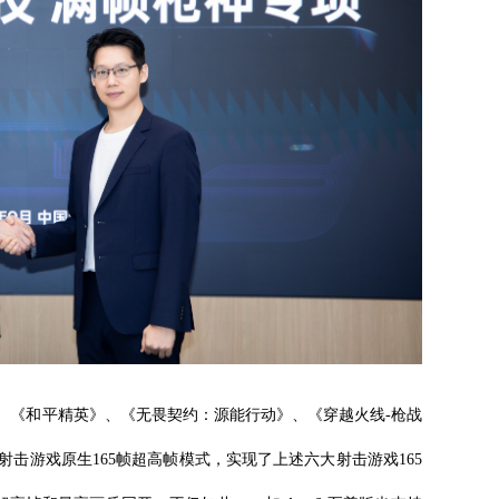
动》、《和平精英》、《无畏契约：源能行动》、《穿越火线-枪战
击游戏原生165帧超高帧模式，实现了上述六大射击游戏165