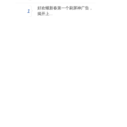
好欢螺新春第一个刷屏神广告，
1
揭开上...