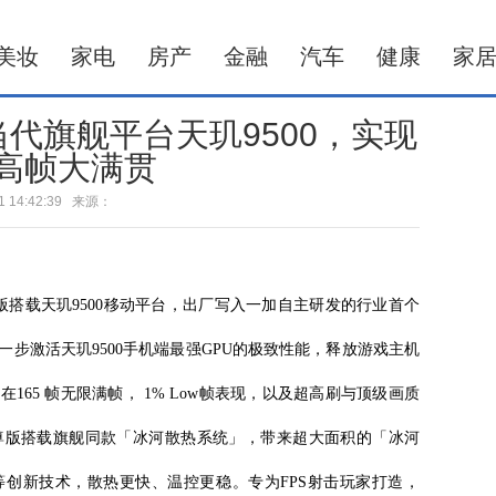
美妆
家电
房产
金融
汽车
健康
家
载当代旗舰平台天玑9500，实现
超高帧大满贯
-21 14:42:39 来源：
至尊版搭载天玑9500移动平台，出厂写入一加自主研发的行业首个
步激活天玑9500手机端最强GPU的极致性能，释放游戏主机
在165 帧无限满帧， 1% Low帧表现，以及超高刷与顶级画质
 至尊版搭载旗舰同款「冰河散热系统」，带来超大面积的「冰河
等创新技术，散热更快、温控更稳。专为FPS射击玩家打造，