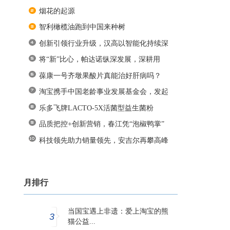
烟花的起源
智利橄榄油跑到中国来种树
创新引领行业升级，汉高以智能化持续深
将“新”比心，帕达诺纵深发展，深耕用
葆康一号齐墩果酸片真能治好肝病吗？
淘宝携手中国老龄事业发展基金会，发起
乐多飞牌LACTO-5X活菌型益生菌粉
（GOLD
品质把控+创新营销，春江凭“泡椒鸭掌”
科技领先助力销量领先，安吉尔再攀高峰
月排行
当国宝遇上非遗：爱上淘宝的熊
3
猫公益...