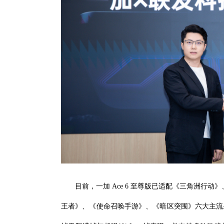
目前，一加 Ace 6 至尊版已适配《三角洲行
王者》、《使命召唤手游》、《暗区突围》六大主流射