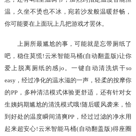
温，久坐不烫也不冰，宛若沙发般温暖舒畅，
你可能要在上面玩上几把游戏才罢休。
上厕所最尴尬的事，可能就是忘带厕纸了
吧，稳住莫慌!云米智能马桶(自动翻盖版)让你
爱上脱离厕纸的感jo。一键自动清洗烘干so
easy，经过净化的温水滋的一声，轻柔的按摩你
的PP，多种清洁模式体验更舒适，还有针对女
生姨妈期尴尬的清洗模式哦!随后暖风袭来，恰
到好处的温度瞬间清爽PP，经过过滤的净水用
起来超安心!云米智能马桶(自动翻盖版)得座圈