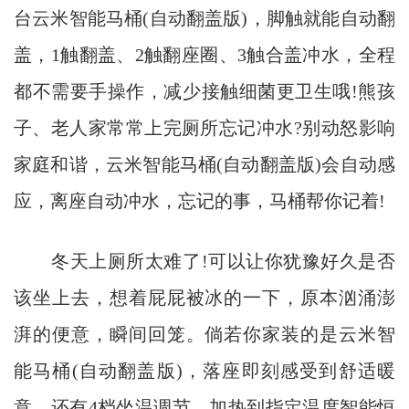
台云米智能马桶(自动翻盖版)，脚触就能自动翻
盖，1触翻盖、2触翻座圈、3触合盖冲水，全程
都不需要手操作，减少接触细菌更卫生哦!熊孩
子、老人家常常上完厕所忘记冲水?别动怒影响
家庭和谐，云米智能马桶(自动翻盖版)会自动感
应，离座自动冲水，忘记的事，马桶帮你记着!
冬天上厕所太难了!可以让你犹豫好久是否
该坐上去，想着屁屁被冰的一下，原本汹涌澎
湃的便意，瞬间回笼。倘若你家装的是云米智
能马桶(自动翻盖版)，落座即刻感受到舒适暖
意，还有4档坐温调节，加热到指定温度智能恒