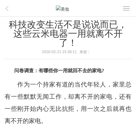
T
o
科技改变生活不是说说而已，
g
这些云米电器一用就离不开
g
了！
l
e
2020-02-21 15:38:11 来源：
n
a
问卷调查：有哪些你一用就回不去的家电?
v
i
作为一个持家有道的当代年轻人，家里总
g
a
有一些默默无闻工作，却离不开的家电，还有
t
一些刚开始内心无比抗拒，用一次之后就再也
i
o
离不开的家电。
n