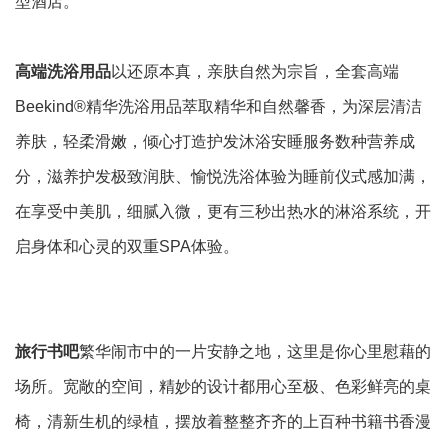
型酒店。
高端洗浴用品
以还原本真，亲肤自然为宗旨，全套高端
Beekind®精华洗浴用品萃取精华和自然馨香，为深层清洁
养肤，轻柔滑嫩，倾心打造护发沐浴安睡服务数种营养成
分，滋养护发极致润肤、愉悦洗浴体验为睡前仪式感加满，
在享受中美肌，细腻入微，更有三秒出热水的淋浴系统，开
启身体和心灵的双重SPA体验。
旅行书吧
繁华闹市中的一片安静之地，这里是你心里慰藉的
场所。宽敞的空间，精妙的设计都用心至极、色彩鲜亮的桌
椅，清新生机的绿植，摆放着整整齐齐的上百种书籍书香漫