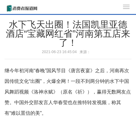
T
o
水下飞天出圈！法国凯里亚德
g
酒店“宝藏网红省”河南第五店来
g
l
了！
e
2021-06-23 16:45:04 来源：
n
a
v
继今年初河南“春晚”国风节目《唐宫夜宴》之后，河南再次
i
因传统文化“出圈”，火爆全网！一段不到两分钟的水下中国
g
风舞蹈视频《洛神水赋》（原名《祈》），赢得无数网友点
a
t
赞。中国外交部发言人华春莹也在推特转发视频，称其
i
有“难以置信的美”。
o
n