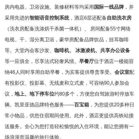
房内电器、卫浴设施、装修材料等均采用
国际一线品牌
，并
采用先进的
智能语音控制系统
，酒店6层还配备
自助洗衣房
（洗衣房配备洗涤烘干杀菌一体机）、 房间配备55寸网络
电视、干、湿分离卫浴，豪华房配备品牌饮品，挂耳咖啡
等。大堂内会客沙发、
咖啡机、 冰激凌机、共享办公设备
等一应俱全，尽享法式轻奢风情。
早餐厅
位于酒店一楼能容
纳46人同时享用自助早餐，为宾客提供尊贵享受。
会议室
配
有投影仪、投影幕、无线麦和立式麦，可容纳90人参加会
议，
地上、地下停车位
约80多个，方便您自驾旅游时停放车
辆。凯里亚德品牌特色服务——
百宝箱
，为您提供20多种日
常小物品，供您住宿期间使用。此外，酒店更提供高铁站接
送服务。全心为您打造轻松愉悦的入住环境，能让您拥有一
场浪漫而温馨的旅行体验。