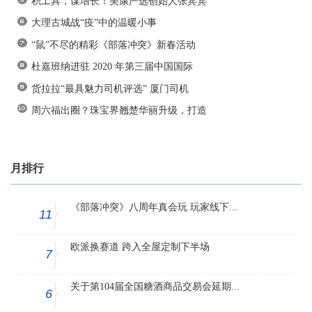
积工具，谋增长！美康严选创始人张宾宾
大理古城战“疫”中的温暖小事
“鼠”不尽的精彩《部落冲突》新春活动
杜嘉班纳进驻 2020 年第三届中国国际
货拉拉“最具魅力司机评选” 厦门司机
周六福出圈？珠宝界翘楚华丽升级，打造
月排行
《部落冲突》八周年真会玩 玩家线下...
11
欧派换赛道 跨入全屋定制下半场
7
关于第104届全国糖酒商品交易会延期...
6