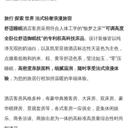
旅行 探索 世界 法式轻奢浪漫旅宿
舒适睡眠
酒店客房采用符合人体工学的“愉梦之床”
“可调高度
全卧位舒适御眠枕”的专利权高科技床品
。设计装修皆以纯
净无瑕的奶油白，以及凯里亚德酒店标志性天蓝色为主色，
点缀着低饱和的米、棕、黄等舒适色系，莹洁如玉，“零”压
睡眠，
高密度亲肤面料，细腻温润
，
随时享受法式浪漫体
验
，为您的旅居行程加持温暖的幸福体验。
酒店客房风格多种，有豪华典雅客房、大床房、双床房、豪
华棋牌房、景观套房等，各式客房一应俱全，是集休闲娱
乐、商务洽谈、商旅出差为一体的高标准高质量综合性时尚