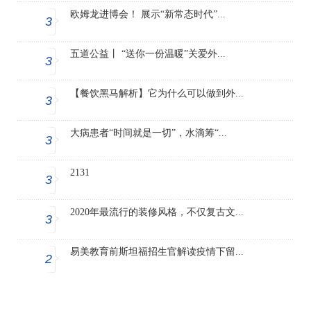
欧姆龙进博会！ 展示“新常态时代”...
3
五道公益丨 “送你一份温暖”关爱外...
3
【餐饮黑马解析】它为什么可以做到外...
3
大病患者“时间就是一切”，水滴筹“...
3
2131
3
2020年最流行的装修风格，不仅复古文...
3
易美教育前斯坦福招生官解读疫情下留...
2