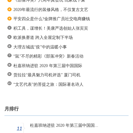
《部落冲突》八周年真会玩 玩家线下聚
2020年最流行的装修风格，不仅复古文艺
平安四众是什么?金牌推广员社交电商赚钱
积工具，谋增长！美康严选创始人张宾宾
欧派换赛道 跨入全屋定制下半场
大理古城战“疫”中的温暖小事
“鼠”不尽的精彩《部落冲突》新春活动
杜嘉班纳进驻 2020 年第三届中国国际
货拉拉“最具魅力司机评选” 厦门司机
“文艺代表”的菩提之旅：国际著名诗人
月排行
杜嘉班纳进驻 2020 年第三届中国国...
11