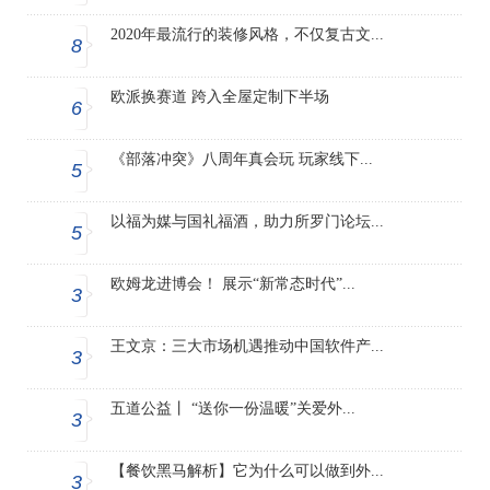
2020年最流行的装修风格，不仅复古文...
8
欧派换赛道 跨入全屋定制下半场
6
《部落冲突》八周年真会玩 玩家线下...
5
以福为媒与国礼福酒，助力所罗门论坛...
5
欧姆龙进博会！ 展示“新常态时代”...
3
王文京：三大市场机遇推动中国软件产...
3
五道公益丨 “送你一份温暖”关爱外...
3
【餐饮黑马解析】它为什么可以做到外...
3