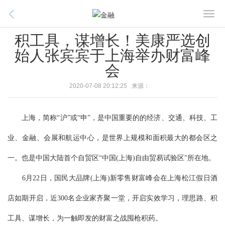
T
o
积工具，谋增长！美康严选创
g
始人张宾宾于上海举办财富峰
g
会
l
e
2020-07-08 20:12:25 来源：
n
a
v
上海，简称“沪”或“申”，是中国重要的的经济、交通、科技、工
i
业、金融、会展和航运中心，是世界上规模和面积最大的都会区之
g
a
一。也是中国大陆首个自贸区“中国(上海)自由贸易试验区”所在地。
t
6月22日，国民大品牌(上海)新零售财富峰会在上海松江假日酒
i
o
店如期开启，近300名企业家齐聚一堂，开启实效学习，理思路、积
n
工具、谋增长，为一触即发的财富之战囤枪积药。