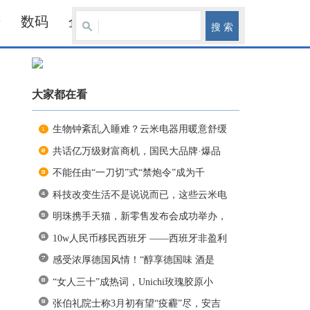
居
数码
企业
大家都在看
生物钟紊乱入睡难？云米电器用暖意舒缓
共话亿万级财富商机，国民大品牌·爆品
不能任由“一刀切”式“禁炮令”成为千
科技改变生活不是说说而已，这些云米电
明珠携手天猫，新零售发布会成功举办，
10w人民币移民西班牙 ——西班牙非盈利
感受浓厚德国风情！“醇享德国味 酒是
“女人三十”成热词，Unichi玫瑰胶原小
张伯礼院士称3月初有望“疫霾”尽，安吉