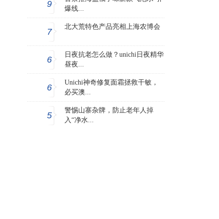
9
爆线...
北大荒特色产品亮相上海农博会
7
日夜抗老怎么做？unichi日夜精华
6
昼夜...
Unichi神奇修复面霜拯救干敏，
6
必买澳...
警惕山寨杂牌，防止老年人掉
5
入“净水...