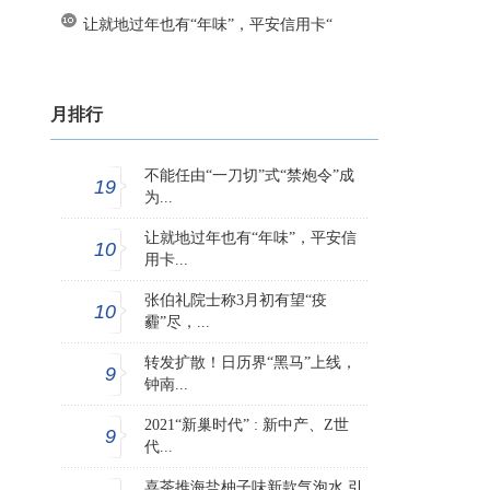
让就地过年也有“年味”，平安信用卡“
月排行
不能任由“一刀切”式“禁炮令”成
19
为...
让就地过年也有“年味”，平安信
10
用卡...
张伯礼院士称3月初有望“疫
10
霾”尽，...
转发扩散！日历界“黑马”上线，
9
钟南...
2021“新巢时代” : 新中产、Z世
9
代...
喜茶推海盐柚子味新款气泡水 引