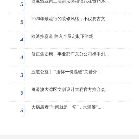
汉赢酒业第二届封坛盛福仪式在贵州茅...
5
2020年最流行的装修风格，不仅复古文...
5
欧派换赛道 跨入全屋定制下半场
4
修正集团康一事业部广东分公司携手刘...
4
五道公益丨 “送你一份温暖”关爱外...
3
粤港澳大湾区文创设计大赛官方推介会...
3
大病患者“时间就是一切”，水滴筹“...
3