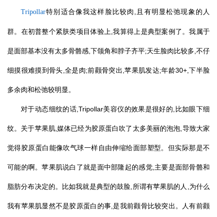
特别适合像我这样脸比较肉,且有明显松弛现象的人
Tripollar
群。在初普整个紧肤类项目体验上,我算得上是典型案例了。我属于
是面部基本没有太多骨骼感,下颌角和脖子齐平;天生脸肉比较多,不仔
细摸很难摸到骨头,全是肉;前颧骨突出,苹果肌发达;年龄30+,下半脸
多余肉和松弛较明显。
对于动态细纹的话,Tripollar美容仪的效果是很好的,比如眼下细
纹。关于苹果肌,媒体已经为胶原蛋白吹了太多美丽的泡泡,导致大家
觉得胶原蛋白能像吹气球一样自由伸缩给面部塑型。但实际那是不
可能的啊。苹果肌说白了就是面中部隆起的感觉,主要是面部骨骼和
脂肪分布决定的。比如我就是典型的鼓脸,所谓有苹果肌的人,为什么
我有苹果肌显然不是胶原蛋白的事,是我前颧骨比较突出。人有前颧