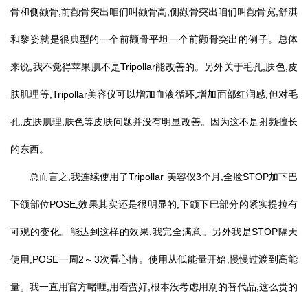
骨和侧颧骨,前颧骨突出咱们叫颧骨高,侧颧骨突出咱们叫颧骨宽,舒淇
和黎姿就是很典型的一个前颧骨平坦一个前颧骨突出的例子。总体
来说,我不觉得苹果肌不是Tripollar能改善的。另外关于毛孔,肤色,皮
肤肌理等,Tripollar美容仪可以增加血液循环,增加面部红润感,但对毛
孔,皮肤肌理,肤色等皮肤问题并没有明显改善。因为这不是射频擅长
的东西。
总而言之,我连续使用了Tripollar 美容仪3个月,全脸STOP加下巴
下颌部位POSE,效果其实还是很明显的,下颌下巴部分的紧实提拉有
可观的变化。能达到这样的效果,我完全满意。另外我是STOP隔天
使用,POSE一周2～3次看心情。使用从低能量开始,慢慢过渡到高能
量。我一直用官方啫喱,用着蛮好,根本没考虑用别的替代品,这么贵的