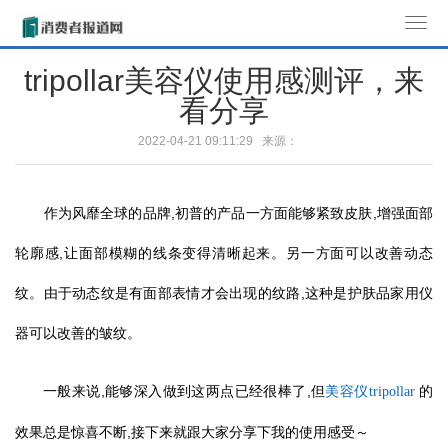
T
o
tripollar美容仪使用感测评，来
g
看分享
g
l
2022-04-21 09:11:29 来源：
e
n
a
作为风靡全球的品牌,初普的产品一方面能够紧致皮肤,增强面部
v
i
轮廓感,让面部模糊的线条变得清晰起来。另一方面可以改善动态
g
纹。由于动态纹是有面部表情才会出现的纹路,这种是护肤品家用仪
a
t
器可以改善的皱纹。
i
o
一般来说,能够深入做到这两点已经很棒了,但
的
美容仪tripollar
n
效果总是惊喜不断,接下来就跟大家分享下我的使用感受～