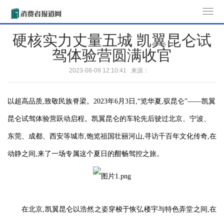
T
o
硬核实力丈量五城 凯翼昆仑试
g
驾体验营圆满收官
g
l
2023-08-09 12:10:41 来源：
e
n
a
以超高品质,致敬民族脊梁。2023年6月3日,“览华夏,驭昆仑”——凯翼
v
昆仑试驾体验营跃动启程。凯翼昆仑的车轮先后驶过北京、宁波、
i
东莞、成都、西安等城市,饱览祖国壮丽河山,寻访千百年文化传奇,在
g
a
动静之间,来了一场专属这个夏日的酣畅驾控之旅。
t
i
o
n
在北京,凯翼昆仑以浩然之姿穿梭于恢弘楼宇与特色弄堂之间,在