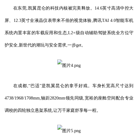
在东莞,凯翼昆仑的科技内核被完美释放。14.6英寸高清中控大
屏、12.3英寸全液晶仪表带来不俗的视觉体验,腾讯TAI 4.0智能车机
系统内置丰富的车载应用和生态,L2+级自动辅助驾驶系统全方位守
护安全,新世代的潮玩与安全需求,一步get。
在成都,“巴适”是凯翼昆仑的拿手好戏。车身长宽高尺寸达到
4738/1968/1708mm,轴距2820mm领先同级,宽裕的座舱空间配合专业
调校的四轮独立悬架系统,让万千家庭舒享每一程。