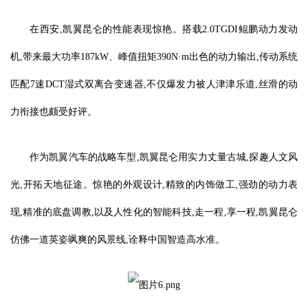
在西安,凯翼昆仑的性能表现惊艳。搭载2.0TGDI鲲鹏动力发动
机,带来最大功率187kW、峰值扭矩390N·m出色的动力输出,传动系统
匹配7速DCT湿式双离合变速器,不仅爆发力被人津津乐道,丝滑的动
力衔接也颇受好评。
作为凯翼汽车的战略车型,凯翼昆仑用实力丈量古城,探趣人文风
光,开拓天地征途。惊艳的外观设计,精致的内饰做工,强劲的动力表
现,精准的底盘调教,以及人性化的智能科技,走一程,享一程,凯翼昆仑
仿佛一道英姿飒爽的风景线,诠释中国智造高水准。