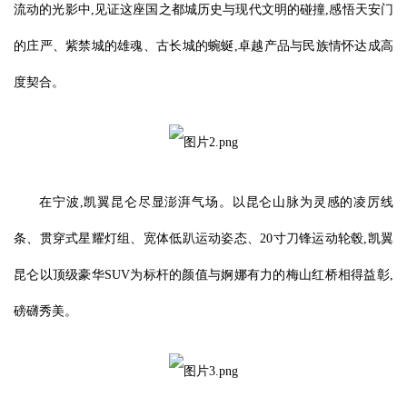
流动的光影中,见证这座国之都城历史与现代文明的碰撞,感悟天安门
的庄严、紫禁城的雄魂、古长城的蜿蜒,卓越产品与民族情怀达成高
度契合。
在宁波,凯翼昆仑尽显澎湃气场。以昆仑山脉为灵感的凌厉线
条、贯穿式星耀灯组、宽体低趴运动姿态、20寸刀锋运动轮毂,凯翼
昆仑以顶级豪华SUV为标杆的颜值与婀娜有力的梅山红桥相得益彰,
磅礴秀美。