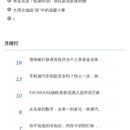
承诺兑现！悦康药业广谱抗新冠多肽药物
大理古城战“疫”中的温暖小事
1
月排行
渤海银行获准首批开办个人养老金业务...
16
手机做汽车钥匙安全吗？快人一步，铁...
13
FACHIOO法驰欧美肤花洒入选华润万家...
10
从实体到数字，从单一到多元：铁犀汽...
8
你不知道的冷知识，内存卡切割打标，...
7