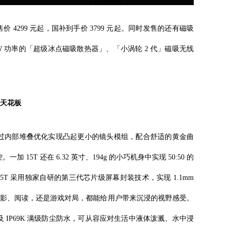
售，售价 4299 元起，国补到手价 3799 元起。同时发售的还有磁吸
W 功率的「超级冰点磁吸散热器」、「小涡轮 2 代」磁吸无线
值天花板
计，通过内部堆叠优化实现凸起更小的镜头模组，配合舒适的黄金曲
加 15T 还在 6.32 英寸、194g 的小巧机身中实现 50:50 的
T 采用独家自研的第三代芯片级屏幕封装技术，实现 1.1mm
无论观影、阅读，还是游戏对局，都能给用户带来沉浸的视野感受。
P69 及 IP69K 满级防尘防水，可从容应对生活中液体泼溅、水中浸