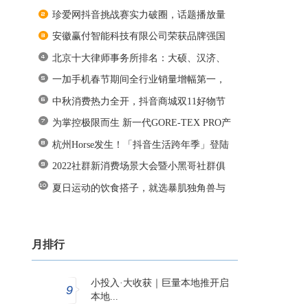
珍爱网抖音挑战赛实力破圈，话题播放量
安徽赢付智能科技有限公司荣获品牌强国
北京十大律师事务所排名：大硕、汉济、
一加手机春节期间全行业销量增幅第一，
中秋消费热力全开，抖音商城双11好物节
为掌控极限而生 新一代GORE-TEX PRO产
杭州Horse发生！「抖音生活跨年季」登陆
2022社群新消费场景大会暨小黑哥社群俱
夏日运动的饮食搭子，就选暴肌独角兽与
月排行
小投入·大收获｜巨量本地推开启
9
本地...