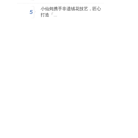
小仙炖携手非遗绒花技艺，匠心
5
打造「...