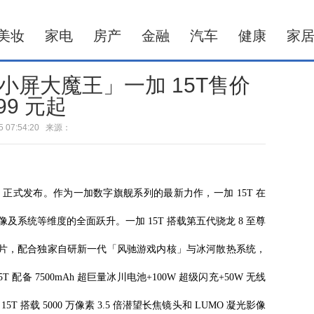
美妆
家电
房产
金融
汽车
健康
家
屏大魔王」一加 15T售价
99 元起
-25 07:54:20 来源：
 15T 正式发布。作为一加数字旗舰系列的最新力作，一加 15T 在
像及系统等维度的全面跃升。一加 15T 搭载第五代骁龙 8 至尊
芯片，配合独家自研新一代「风驰游戏内核」与冰河散热系统，
配备 7500mAh 超巨量冰川电池+100W 超级闪充+50W 无线
搭载 5000 万像素 3.5 倍潜望长焦镜头和 LUMO 凝光影像