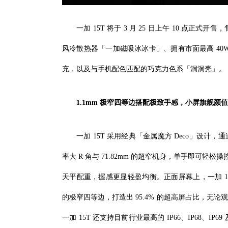
一加 15T 将于 3 月 25 日上午 10 点正式开
风冷散热器「一加磁吸冰冰卡」、拥有市面最高 40
充，以及与手机配色匹配的巧克力色系「洞洞壳」。
1.1mm 极窄四等边搭配极致手感，小屏旗舰颜
一加 15T 采用经典「金属魔方 Deco」设
率大 R 角与 71.82mm 的超窄机身，单手即可轻松操控。一
天平配重，握感更显轻盈均衡。正面屏幕上，一加 15
的极窄四等边，打造出 95.4% 的超高屏占比，
一加 15T 还支持目前行业最高的 IP66、IP68、I