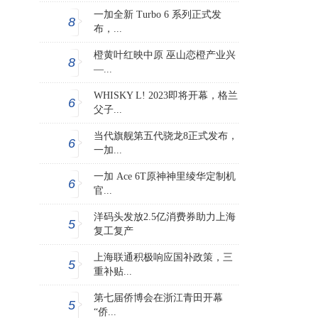
一加全新 Turbo 6 系列正式发
8
布，...
橙黄叶红映中原 巫山恋橙产业兴
8
—...
WHISKY L! 2023即将开幕，格兰
6
父子...
当代旗舰第五代骁龙8正式发布，
6
一加...
一加 Ace 6T原神神里绫华定制机
6
官...
洋码头发放2.5亿消费券助力上海
5
复工复产
上海联通积极响应国补政策，三
5
重补贴...
第七届侨博会在浙江青田开幕
5
“侨...