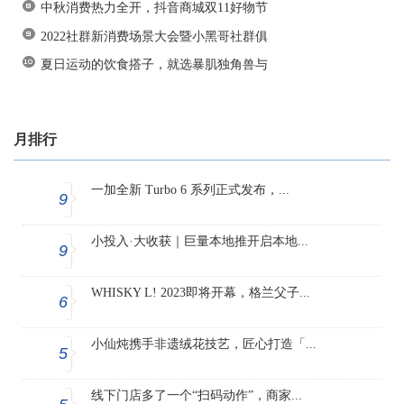
中秋消费热力全开，抖音商城双11好物节
2022社群新消费场景大会暨小黑哥社群俱
夏日运动的饮食搭子，就选暴肌独角兽与
月排行
一加全新 Turbo 6 系列正式发布，...
9
小投入·大收获｜巨量本地推开启本地...
9
WHISKY L! 2023即将开幕，格兰父子...
6
小仙炖携手非遗绒花技艺，匠心打造「...
5
线下门店多了一个“扫码动作”，商家...