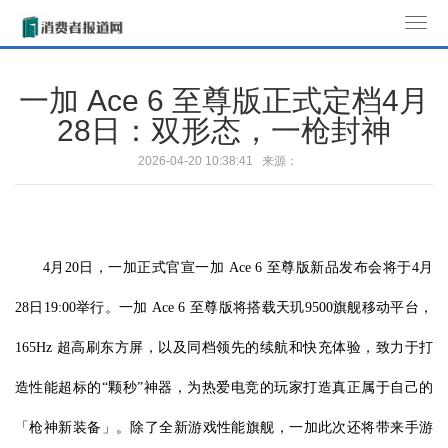
T
o
g
一加 Ace 6 至尊版正式定档4月
g
28日：双形态，一枪封神
l
e
2026-04-20 10:38:41 来源：
n
a
v
i
4月20日，一加正式官宣一加 Ace 6 至尊版新品发布会将于4月
g
a
28日19:00举行。一加 Ace 6 至尊版将搭载天玑9500旗舰移动平台，
t
165Hz 超高刷东方屏，以及同档领先的续航和快充体验，致力于打
i
o
造性能超标的“颗秒”神器，为热爱电竞的玩家打造真正属于自己的
n
「枪神新装备」。除了全新游戏性能旗舰，一加此次还将带来手游