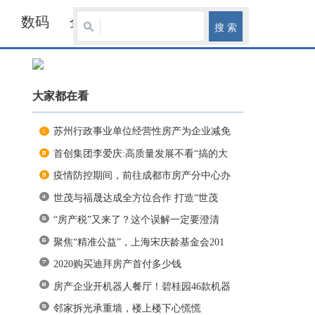
居
数码
企业
大家都在看
苏州行政事业单位经营性房产为企业减免
首创集团李爱庆:高质量发展不看“搞的大
疫情防控期间，前往成都市房产分中心办
世茂与福晟达成全方位合作 打造“世茂
“房产税”又来了？这个误解一定要澄清
聚焦“精准公益”，上海宋庆龄基金会201
2020购买迪拜房产首付多少钱
房产企业开机器人餐厅！碧桂园46款机器
邻家拆光承重墙，楼上楼下心慌慌