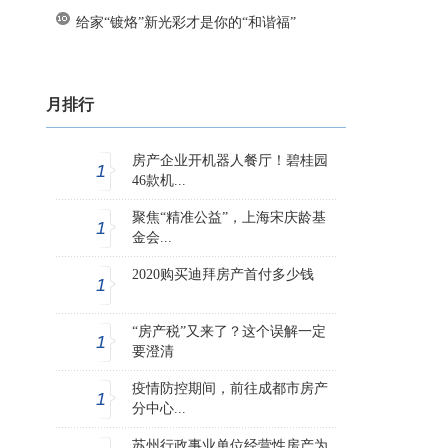
给家“镀烙”新光彩才是你的“和谐福”
月排行
房产企业开机器人餐厅！碧桂园
1
46款机...
聚焦“精准公益”，上海宋庆龄基
1
金会...
2020购买迪拜房产首付多少钱
1
“房产税”又来了？这个误解一定
1
要澄清
疫情防控期间，前往成都市房产
1
分中心...
苏州行政事业单位经营性房产为