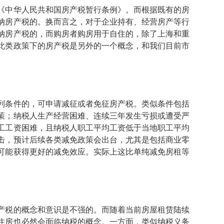
《中华人民共和国房产税暂行条例》。而根据既有的房
纳房产税的。换而言之，对于企业持有、经营房产等行
纳房产税的，而购房者购房用于自住的，除了上海和重
此类政策下的房产税是另外的一个概念，和我们目前市
列条件的，可申请减征或者免征房产税。类似条件包括
策；纳税人生产经营困难、连续三年发生亏损或遭受严
工工资困难，且纳税人职工平均工资低于当地职工平均
击，预计后续各类减免政策会出台，尤其是包括商业零
可能获得更好的减免效应。实际上这比单纯减免房租等
产税的概念和意识是不强的。而随着当前房屋租赁陆续
住房也必然会面临纳税的概念。一方面，类似纳税义务