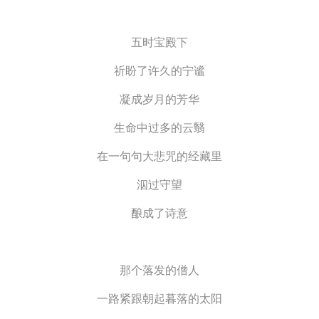
五时宝殿下
祈盼了许久的宁谧
凝成岁月的芳华
生命中过多的云翳
在一句句大悲咒的经藏里
泅过守望
酿成了诗意
那个落发的僧人
一路紧跟朝起暮落的太阳