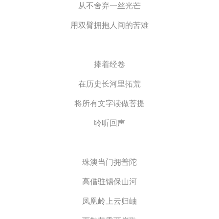
从不舍弃一丝光芒
用双臂拥抱人间的苦难
捧着经卷
在历史长河里拓荒
将所有文字读做菩提
聆听回声
珠澳当门拥普陀
高僧驻锡保山河
凤凰岭上云归岫