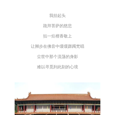
我抬起头
跪拜菩萨的慈悲
拈一炷檀香敬上
让脚步在佛音中缓缓踯躅梵唱
尘世中那个流荡的身影
难以寻觅到此刻的心境