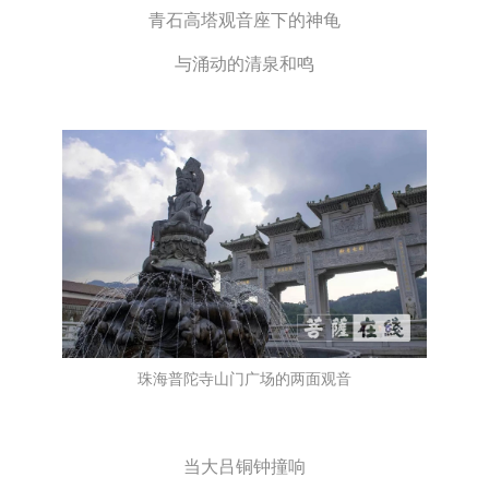
青石高塔观音座下的神龟
与涌动的清泉和鸣
珠海普陀寺山门广场的两面观音
当大吕铜钟撞响