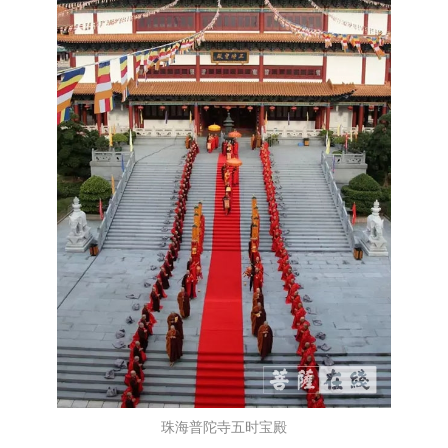
珠海普陀寺五时宝殿