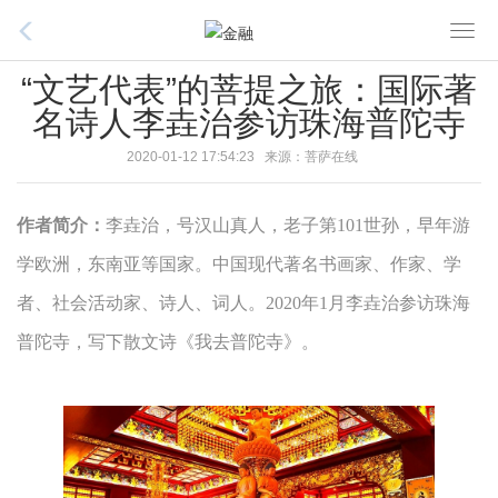
T
o
“文艺代表”的菩提之旅：国际著
g
名诗人李垚治参访珠海普陀寺
g
l
2020-01-12 17:54:23 来源：菩萨在线
e
n
作者简介：
李垚治，号汉山真人，老子第101世孙，早年游
a
v
学欧洲，东南亚等国家。中国现代著名书画家、作家、学
i
者、社会活动家、诗人、词人。2020年1月李垚治参访珠海
g
普陀寺，写下散文诗《我去普陀寺》。
a
t
i
o
n