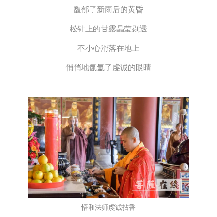
馥郁了新雨后的黄昏
松针上的甘露晶莹剔透
不小心滑落在地上
悄悄地氤氲了虔诚的眼睛
悟和法师虔诚拈香