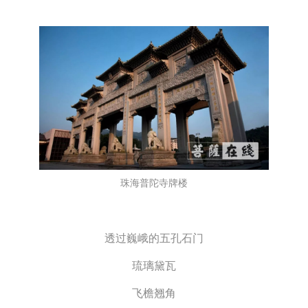
珠海普陀寺牌楼
透过巍峨的五孔石门
琉璃黛瓦
飞檐翘角