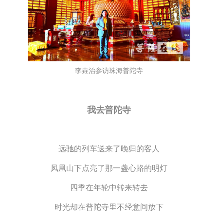
李垚治参访珠海普陀寺
我去普陀寺
远驰的列车送来了晚归的客人
凤凰山下点亮了那一盏心路的明灯
四季在年轮中转来转去
时光却在普陀寺里不经意间放下