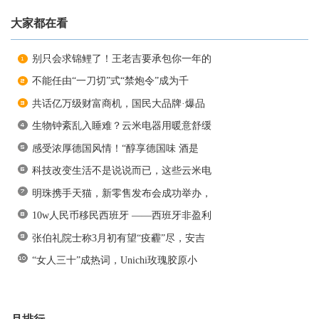
大家都在看
别只会求锦鲤了！王老吉要承包你一年的
不能任由“一刀切”式“禁炮令”成为千
共话亿万级财富商机，国民大品牌·爆品
生物钟紊乱入睡难？云米电器用暖意舒缓
感受浓厚德国风情！“醇享德国味 酒是
科技改变生活不是说说而已，这些云米电
明珠携手天猫，新零售发布会成功举办，
10w人民币移民西班牙 ——西班牙非盈利
张伯礼院士称3月初有望“疫霾”尽，安吉
“女人三十”成热词，Unichi玫瑰胶原小