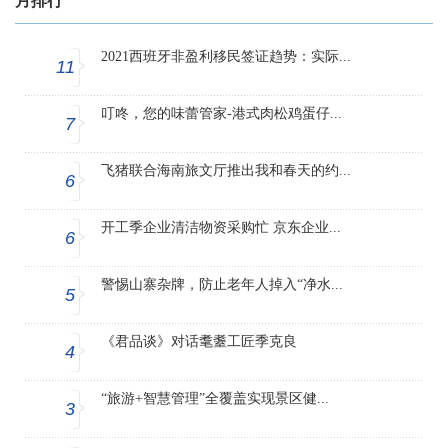
月排行
2021西班牙非盈利移民签证趋势：实际...
11
叮咚，您的味蕾管家-港式肉松鸡蛋仔...
7
飞猪联合海南旅文厅推出我和春天的约...
6
开工季企业清洁物资采购忙 京东企业...
6
警惕山寨杂牌，防止老年人掉入“净水...
5
《君品谈》对话耄耋工匠季克良
4
“旅游+智慧管理”全覆盖实现景区健...
3