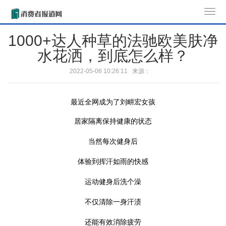
T
o
1000+达人种草的法驰欧美肤净
g
水花洒，到底怎么样？
g
l
2022-05-06 10:26:11 来源：
e
n
最近全网成为了刘畊宏女孩
a
v
居家隔离保持健康的状态
i
g
当然每次健身后
a
体验到挥汗如雨的快感
t
i
运动健身后洗个澡
o
不仅清除一身汗渍
n
还能有效消除疲劳